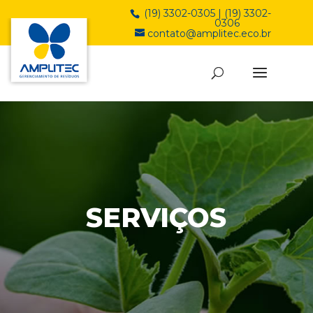
(19) 3302-0305 | (19) 3302-
0306
contato@amplitec.eco.br
SERVIÇOS