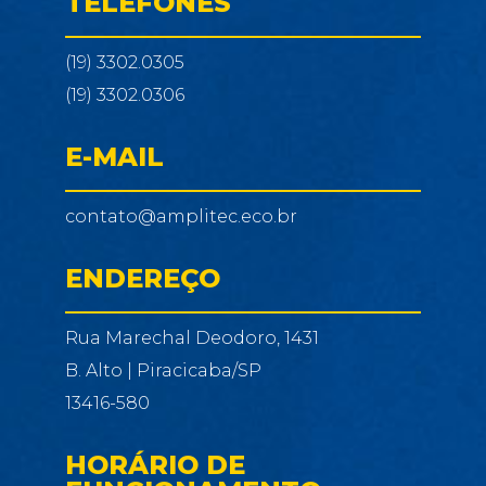
TELEFONES
(19) 3302.0305
(19) 3302.0306
E-MAIL
contato@amplitec.eco.br
ENDEREÇO
Rua Marechal Deodoro, 1431
B. Alto | Piracicaba/SP
13416-580
HORÁRIO DE