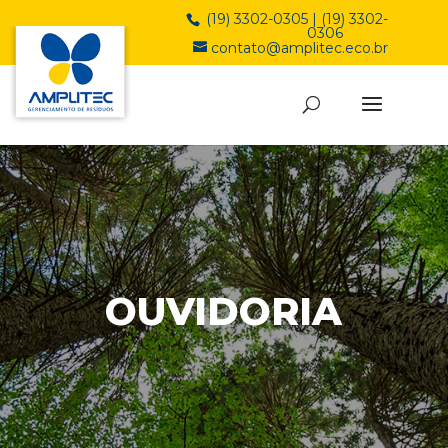
(19) 3302-0305 | (19) 3302-
0306
contato@amplitec.eco.br
OUVIDORIA